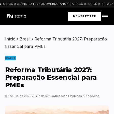
OS COM ALÍVIO EXTERNO
GOVERNO ANUNCIA PACOTE DE R$ 8 BI PARA P
NEWSLETTER
Início
›
Brasil
›
Reforma Tributária 2027: Preparação
Essencial para PMEs
BRASIL
Reforma Tributária 2027:
Preparação Essencial para
PMEs
07 de jun. de 2026
5 min de leitura
Redação Empresas & Negócios