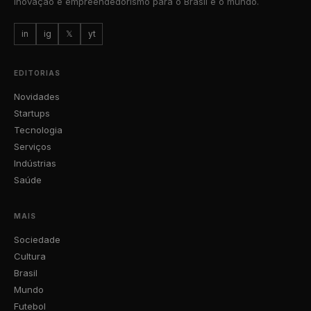
inovação e empreendedorismo para o Brasil e o mundo.
in
ig
𝕏
yt
EDITORIAS
Novidades
Startups
Tecnologia
Serviços
Indústrias
Saúde
MAIS
Sociedade
Cultura
Brasil
Mundo
Futebol