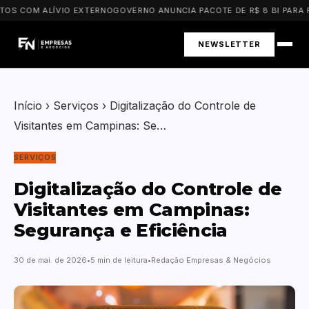
S COM ALÍVIO EXTERNO
GOVERNO ANUNCIA PACOTE DE R$ 8 BI PARA PM
NEWSLETTER
Início
›
Serviços
›
Digitalização do Controle de
Visitantes em Campinas: Se…
SERVIÇOS
Digitalização do Controle de
Visitantes em Campinas:
Segurança e Eficiência
30 de mai. de 2026
5 min de leitura
Redação Empresas & Negócios