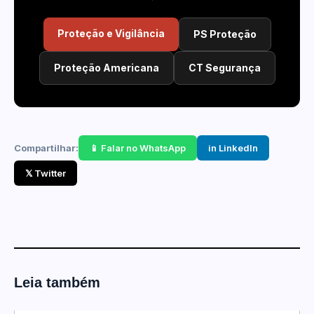
Proteção e Vigilância
PS Proteção
Proteção Americana
CT Segurança
Compartilhar:
📱 Falar no WhatsApp
in LinkedIn
𝕏 Twitter
Leia também