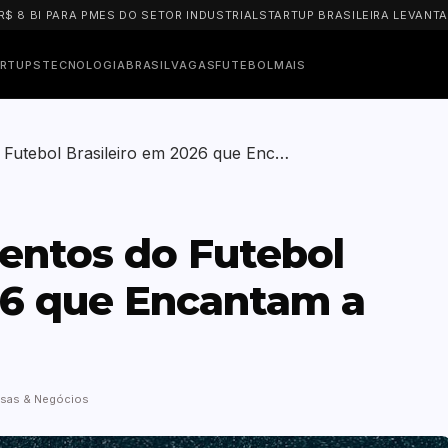
PARA PMES DO SETOR INDUSTRIAL
STARTUP BRASILEIRA LEVANTA US$ 50
RTUPS
TECNOLOGIA
BRASIL
VAGAS
FUTEBOL
MAIS
 Futebol Brasileiro em 2026 que Enc…
lentos do Futebol
26 que Encantam a
sas & Negócios