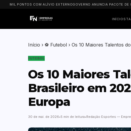
IL PONTOS COM ALÍVIO EXTERNO
GOVERNO ANUNCIA PACOTE DE R$ 8 BI 
INÍCIO
STA
Início
›
⚽ Futebol
›
Os 10 Maiores Talentos do
FUTEBOL
Os 10 Maiores Ta
Brasileiro em 20
Europa
30 de mai. de 2026
5 min de leitura
Redação Esportes — Empre