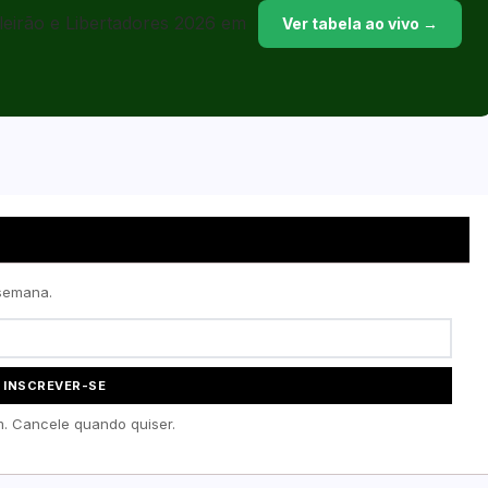
sileirão e Libertadores 2026 em
Ver tabela ao vivo →
 semana.
INSCREVER-SE
. Cancele quando quiser.