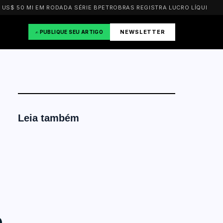
 MI EM RODADA SÉRIE B
PETROBRAS REGISTRA LUCRO LÍQUIDO DE R$ 26
NEWSLETTER
✍️ PUBLIQUE SEU ARTIGO
Leia também