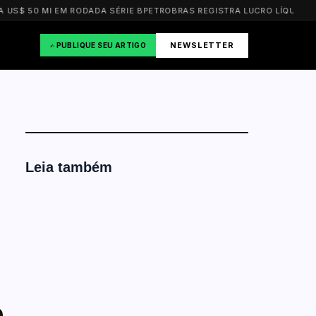
0 MI EM RODADA SÉRIE B
PETROBRAS REGISTRA LUCRO LÍQUIDO DE R$ 2
NEWSLETTER
✍️ PUBLIQUE SEU ARTIGO
Leia também