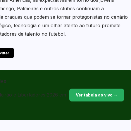
s Américas, as expectativas em torno dos jovens
lamengo, Palmeiras e outros clubes continuam a
e craques que podem se tornar protagonistas no cenário
égico, tecnologia e um olhar atento ao futuro promete
adores de talento no futebol.
witter
ivo
sileirão e Libertadores 2026 em
Ver tabela ao vivo →