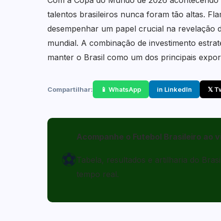
Com a Copa do Mundo de 2026 acontecendo na
talentos brasileiros nunca foram tão altas. F
desempenhar um papel crucial na revelação d
mundial. A combinação de investimento estrat
manter o Brasil como um dos principais export
Compartilhar:
📱 WhatsApp
in LinkedIn
𝕏 T
Acompanhe o Futebol Brasileiro ao v
⚽
Tabela, resultados e artilharia do Bra
tempo real.