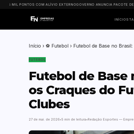
MIL PONTOS COM ALÍVIO EXTERNO
GOVERNO ANUNCIA PACOTE DE R$ 8 B
INÍCIO
STA
Início
›
⚽ Futebol
›
Futebol de Base no Brasi
FUTEBOL
Futebol de Base 
os Craques do Fu
Clubes
27 de mai. de 2026
5 min de leitura
Redação Esportes — Empre