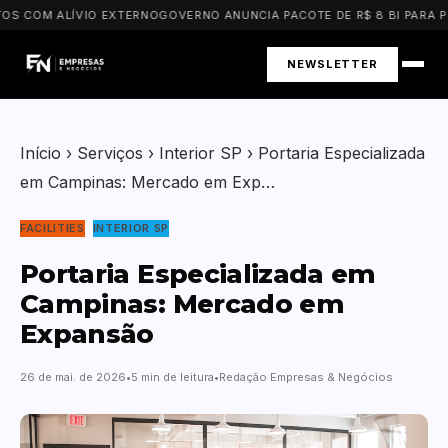
 COM ALÍVIO EXTERNO
GOVERNO ANUNCIA PACOTE DE R$ 8 BI PARA PME
NEWSLETTER
Início
›
Serviços
›
Interior SP
›
Portaria Especializada
em Campinas: Mercado em Exp…
FACILITIES
INTERIOR SP
Portaria Especializada em
Campinas: Mercado em
Expansão
26 de mai. de 2026
5 min de leitura
Redação Empresas & Negócios