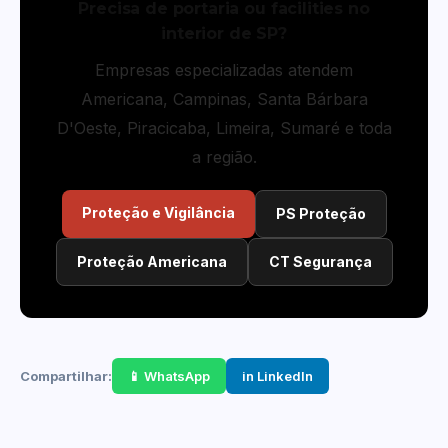
Precisa de portaria ou facilities no
interior de SP?
Empresas especializadas atendem
Americana, Campinas, Santa Bárbara
D'Oeste, Piracicaba, Limeira, Sumaré e toda
a região.
Proteção e Vigilância
PS Proteção
Proteção Americana
CT Segurança
Compartilhar:
📱 WhatsApp
in LinkedIn