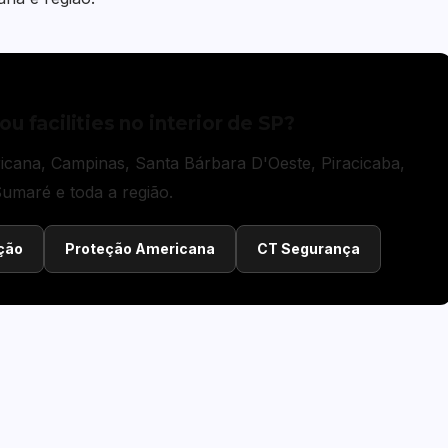
ou facilities no interior de SP?
cana, Campinas, Santa Bárbara D'Oeste, Piracicaba,
Sumaré e toda a região.
ção
Proteção Americana
CT Segurança