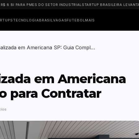
 PARA PMES DO SETOR INDUSTRIAL
STARTUP BRASILEIRA LEVANTA US$ 5
RTUPS
TECNOLOGIA
BRASIL
VAGAS
FUTEBOL
MAIS
cializada em Americana SP: Guia Compl…
lizada em Americana
o para Contratar
cios