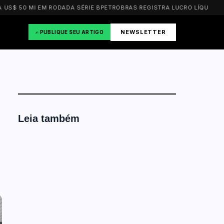
0 MI EM RODADA SÉRIE B
PETROBRAS REGISTRA LUCRO LÍQUIDO DE R$ 2
NEWSLETTER
✍️ PUBLIQUE SEU ARTIGO
Leia também