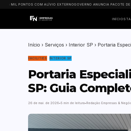
MIL PONTOS COM ALÍVIO EXTERNO
GOVERNO ANUNCIA PACOTE DE R$ 8 BI
INÍCIO
STA
Início
›
Serviços
›
Interior SP
›
Portaria Espe
FACILITIES
INTERIOR SP
Portaria Especia
SP: Guia Complet
26 de mai. de 2026
5 min de leitura
Redação Empresas & Negó