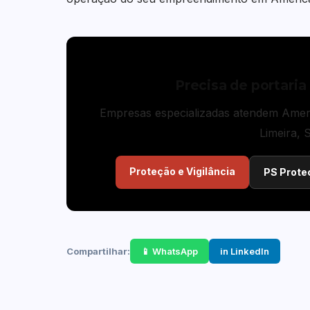
Precisa de portaria 
Empresas especializadas atendem Ameri
Limeira, 
Proteção e Vigilância
PS Prote
Compartilhar:
📱 WhatsApp
in LinkedIn