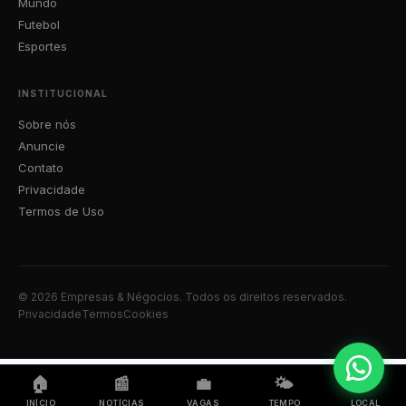
Mundo
Futebol
Esportes
INSTITUCIONAL
Sobre nós
Anuncie
Contato
Privacidade
Termos de Uso
© 2026 Empresas & Négocios. Todos os direitos reservados.
Privacidade
Termos
Cookies
🏠
📰
💼
🌤️
📍
INÍCIO
NOTÍCIAS
VAGAS
TEMPO
LOCAL