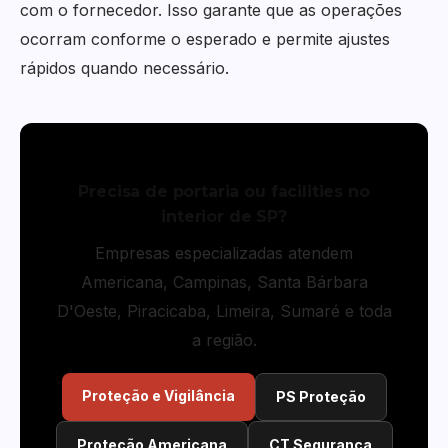
com o fornecedor. Isso garante que as operações
ocorram conforme o esperado e permite ajustes
rápidos quando necessário.
Precisa de portaria ou facilities no
interior de SP?
Empresas especializadas atendem
Americana, Campinas, Santa Bárbara
D'Oeste, Piracicaba, Limeira, Sumaré e toda
a região.
Proteção e Vigilância
PS Proteção
Proteção Americana
CT Segurança