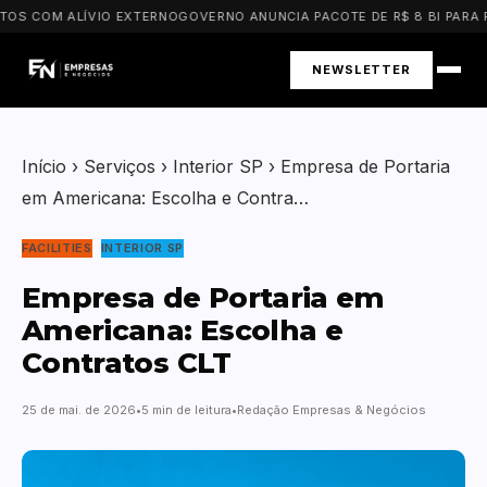
S COM ALÍVIO EXTERNO
GOVERNO ANUNCIA PACOTE DE R$ 8 BI PARA PM
NEWSLETTER
Início
›
Serviços
›
Interior SP
›
Empresa de Portaria
em Americana: Escolha e Contra…
FACILITIES
INTERIOR SP
Empresa de Portaria em
Americana: Escolha e
Contratos CLT
25 de mai. de 2026
5 min de leitura
Redação Empresas & Negócios