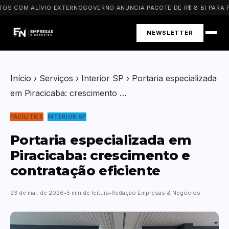
S COM ALÍVIO EXTERNO
GOVERNO ANUNCIA PACOTE DE R$ 8 BI PARA PM
NEWSLETTER
Início
›
Serviços
›
Interior SP
›
Portaria especializada
em Piracicaba: crescimento …
FACILITIES
INTERIOR SP
Portaria especializada em
Piracicaba: crescimento e
contratação eficiente
23 de mai. de 2026
5 min de leitura
Redação Empresas & Negócios