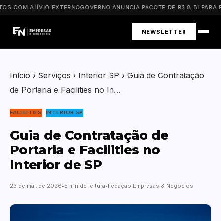
S COM ALÍVIO EXTERNO
GOVERNO ANUNCIA PACOTE DE R$ 8 BI PARA PME
NEWSLETTER
Início
›
Serviços
›
Interior SP
›
Guia de Contratação
de Portaria e Facilities no In…
FACILITIES
INTERIOR SP
Guia de Contratação de
Portaria e Facilities no
Interior de SP
23 de mai. de 2026
5 min de leitura
Redação Empresas & Negócios