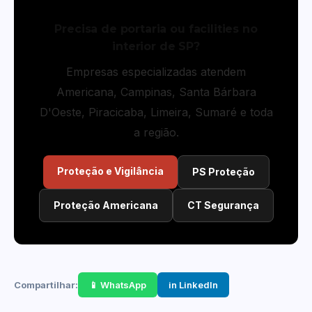
Precisa de portaria ou facilities no
interior de SP?
Empresas especializadas atendem
Americana, Campinas, Santa Bárbara
D'Oeste, Piracicaba, Limeira, Sumaré e toda
a região.
Proteção e Vigilância
PS Proteção
Proteção Americana
CT Segurança
Compartilhar:
📱 WhatsApp
in LinkedIn