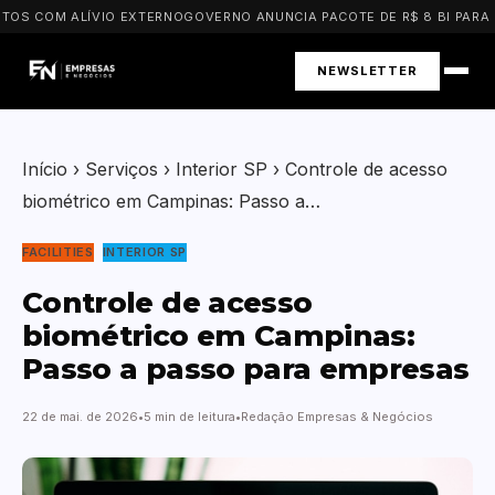
S COM ALÍVIO EXTERNO
GOVERNO ANUNCIA PACOTE DE R$ 8 BI PARA PM
NEWSLETTER
Início
›
Serviços
›
Interior SP
›
Controle de acesso
biométrico em Campinas: Passo a…
FACILITIES
INTERIOR SP
Controle de acesso
biométrico em Campinas:
Passo a passo para empresas
22 de mai. de 2026
5 min de leitura
Redação Empresas & Negócios