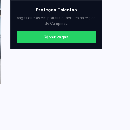
Proteção Talentos
Vagas diretas em portaria e facilities na região
de Campinas.
🚀 Ver vagas