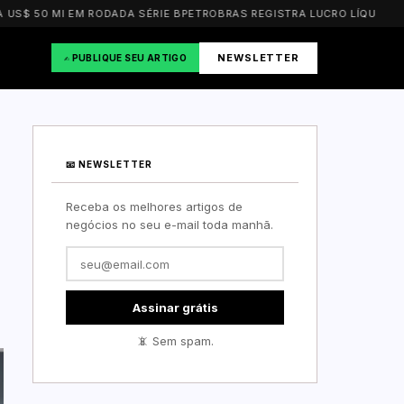
50 MI EM RODADA SÉRIE B
PETROBRAS REGISTRA LUCRO LÍQUIDO DE R$ 2
NEWSLETTER
✍️ PUBLIQUE SEU ARTIGO
📧 NEWSLETTER
Receba os melhores artigos de
negócios no seu e-mail toda manhã.
Assinar grátis
📵 Sem spam.