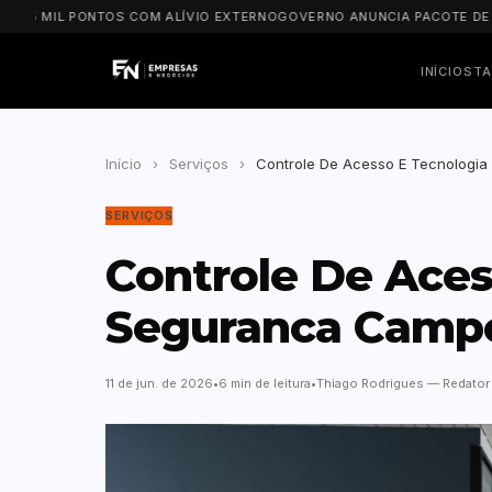
 MIL PONTOS COM ALÍVIO EXTERNO
GOVERNO ANUNCIA PACOTE DE R$ 8 B
INÍCIO
STA
Início
›
Serviços
›
Controle De Acesso E Tecnologi
SERVIÇOS
Controle De Ace
Seguranca Campo
11 de jun. de 2026
6 min de leitura
Thiago Rodrigues — Redator