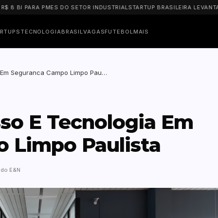
I PARA PMES DO SETOR INDUSTRIAL
STARTUP BRASILEIRA LEVANTA US$ 
RTUPS
TECNOLOGIA
BRASIL
VAGAS
FUTEBOL
MAIS
a Em Seguranca Campo Limpo Pau…
sso E Tecnologia Em
 Limpo Paulista
 do E&N